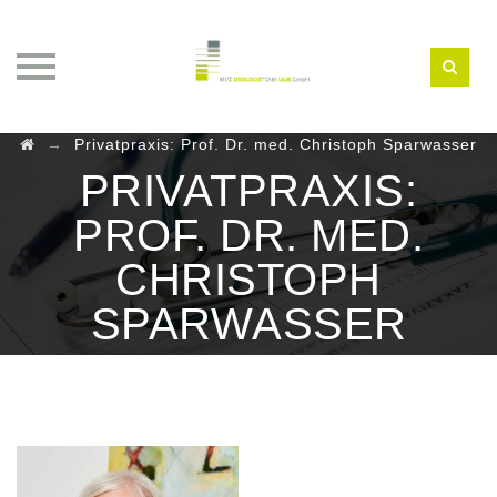
Skip
→
Privatpraxis: Prof. Dr. med. Christoph Sparwasser
to
PRIVATPRAXIS:
content
PROF. DR. MED.
CHRISTOPH
SPARWASSER